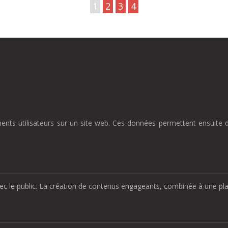
1
2
3
4
nts utilisateurs sur un site web. Ces données permettent ensuite d
ec le public. La création de contenus engageants, combinée à une plan