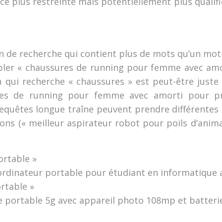
nce plus restreinte mais potentiellement plus qualifi
 de recherche qui contient plus de mots qu’un mot-c
cibler « chaussures de running pour femme avec amor
u’un qui recherche « chaussures » est peut-être jus
res de running pour femme avec amorti pour pro
 requêtes longue traîne peuvent prendre différente
ns (« meilleur aspirateur robot pour poils d’anima
ortable »
 ordinateur portable pour étudiant en informatique 
rtable »
e portable 5g avec appareil photo 108mp et batteri