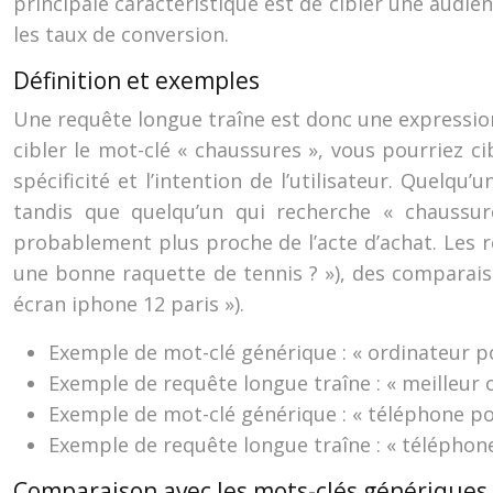
principale caractéristique est de cibler une audie
les taux de conversion.
Définition et exemples
Une requête longue traîne est donc une expression
cibler le mot-clé « chaussures », vous pourriez 
spécificité et l’intention de l’utilisateur. Quelq
tandis que quelqu’un qui recherche « chaussu
probablement plus proche de l’acte d’achat. Les
une bonne raquette de tennis ? »), des comparaiso
écran iphone 12 paris »).
Exemple de mot-clé générique : « ordinateur p
Exemple de requête longue traîne : « meilleur
Exemple de mot-clé générique : « téléphone po
Exemple de requête longue traîne : « téléphon
Comparaison avec les mots-clés génériques