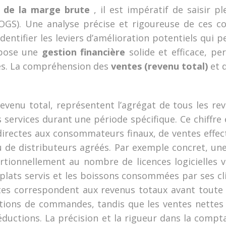
l de la marge brute
, il est impératif de saisir
OGS). Une analyse précise et rigoureuse de ces c
dentifier les leviers d’amélioration potentiels qui p
epose une
gestion financière
solide et efficace, p
ccès. La compréhension des
ventes (revenu total)
et 
evenu total, représentent l’agrégat de tous les re
s services durant une période spécifique. Ce chiffr
tes directes aux consommateurs finaux, de ventes eff
au de distributeurs agréés. Par exemple concret, u
portionnellement au nombre de licences logicielles 
plats servis et les boissons consommées par ses clien
utes correspondent aux revenus totaux avant toute
tions de commandes, tandis que les ventes nettes 
éductions. La précision et la rigueur dans la comp