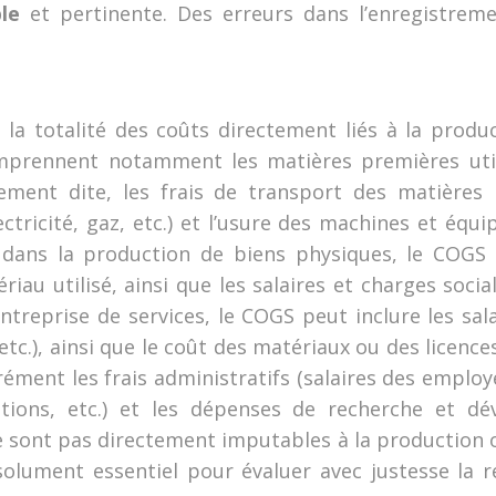
ble
et pertinente. Des erreurs dans l’enregistre
la totalité des coûts directement liés à la produ
omprennent notamment les matières premières util
ment dite, les frais de transport des matières p
ricité, gaz, etc.) et l’usure des machines et équi
 dans la production de biens physiques, le COGS c
au utilisé, ainsi que les salaires et charges socia
entreprise de services, le COGS peut inclure les sa
tc.), ainsi que le coût des matériaux ou des licences l
ment les frais administratifs (salaires des employés 
tions, etc.) et les dépenses de recherche et dé
e sont pas directement imputables à la production o
lument essentiel pour évaluer avec justesse la ren