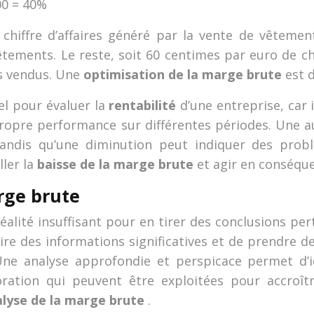
100 = 40%
chiffre d’affaires généré par la vente de vêtement
ements. Le reste, soit 60 centimes par euro de chiff
ts vendus. Une
optimisation de la marge brute
est 
el pour évaluer la
rentabilité
d’une entreprise, car
a propre performance sur différentes périodes. Une
 tandis qu’une diminution peut indiquer des prob
ller la
baisse de la marge brute
et agir en conséqu
rge brute
éalité insuffisant pour en tirer des conclusions per
aire des informations significatives et de prendre d
 Une analyse approfondie et perspicace permet d’ide
ioration qui peuvent être exploitées pour accroî
lyse de la marge brute
.