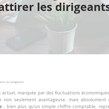
attirer les dirigeant
irer les dirigeants
s actuel, marquée par des fluctuations économiques c
ère non seulement avantageuse, mais absolument c
te
, bien plus qu’un simple chiffre comptable, rep